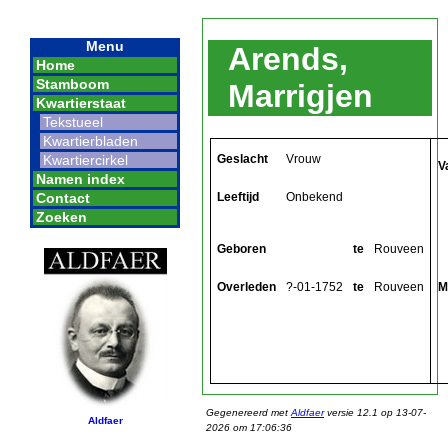
Menu
Arends,
Home
Stamboom
Marrigjen
Kwartierstaat
Tekstueel
Kwartierbladen
Geslacht
Vrouw
Kwartiercirkel
V
Namen index
Leeftijd
Onbekend
Contact
Zoeken
Geboren
te
Rouveen
Overleden
?-01-1752
te
Rouveen
M
Gegenereerd met
Aldfaer
versie 12.1 op 13-07-
Aldfaer
2026 om 17:06:36