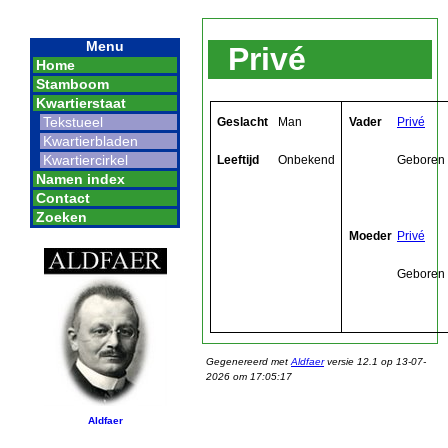
Menu
Privé
Home
Stamboom
Kwartierstaat
Tekstueel
Geslacht
Man
Vader
Privé
Kwartierbladen
Kwartiercirkel
Leeftijd
Onbekend
Geboren
Namen index
Contact
Zoeken
Moeder
Privé
Geboren
Gegenereerd met
Aldfaer
versie 12.1 op 13-07-
2026 om 17:05:17
Aldfaer