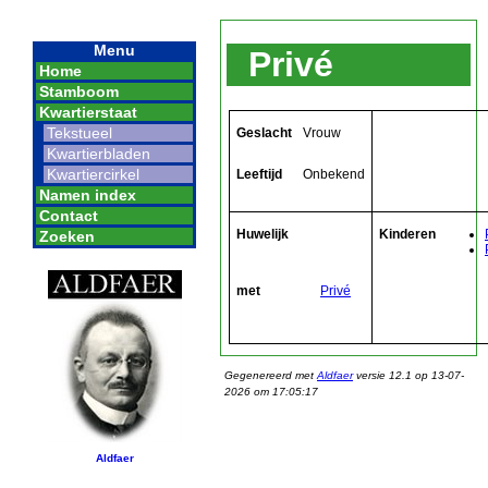
Menu
Privé
Home
Stamboom
Kwartierstaat
Tekstueel
Geslacht
Vrouw
Kwartierbladen
Kwartiercirkel
Leeftijd
Onbekend
Namen index
Contact
Huwelijk
Kinderen
Zoeken
met
Privé
Gegenereerd met
Aldfaer
versie 12.1 op 13-07-
2026 om 17:05:17
Aldfaer