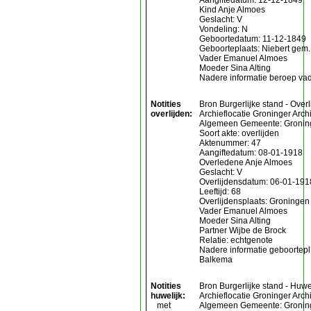
Kind Anje Almoes
Geslacht: V
Vondeling: N
Geboortedatum: 11-12-1849
Geboorteplaats: Niebert gem
Vader Emanuel Almoes
Moeder Sina Alting
Nadere informatie beroep vad
Notities
Bron Burgerlijke stand - Overl
overlijden:
Archieflocatie Groninger Arc
Algemeen Gemeente: Gronin
Soort akte: overlijden
Aktenummer: 47
Aangiftedatum: 08-01-1918
Overledene Anje Almoes
Geslacht: V
Overlijdensdatum: 06-01-191
Leeftijd: 68
Overlijdensplaats: Groningen
Vader Emanuel Almoes
Moeder Sina Alting
Partner Wijbe de Brock
Relatie: echtgenote
Nadere informatie geboortepl
Balkema
Notities
Bron Burgerlijke stand - Huwe
huwelijk:
Archieflocatie Groninger Arc
met
Algemeen Gemeente: Gronin