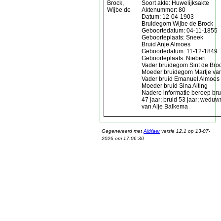
Brock,
Soort akte: Huwelijksakte
Wijbe de
Aktenummer: 80
Datum: 12-04-1903
Bruidegom Wijbe de Brock
Geboortedatum: 04-11-1855
Geboorteplaats: Sneek
Bruid Anje Almoes
Geboortedatum: 11-12-1849
Geboorteplaats: Niebert
Vader bruidegom Sint de Bro
Moeder bruidegom Martje va
Vader bruid Emanuel Almoes
Moeder bruid Sina Alting
Nadere informatie beroep br
47 jaar; bruid 53 jaar; wed
van Alje Balkema
Gegenereerd met
Aldfaer
versie 12.1 op 13-07-
2026 om 17:06:30