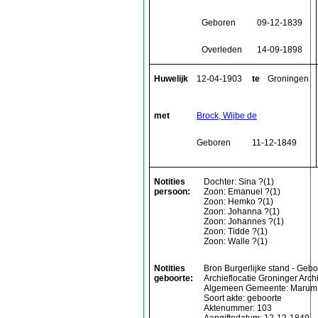
Geboren
09-12-1839
Overleden
14-09-1898
Huwelijk
12-04-1903
te
Groningen
met
Brock, Wijbe de
Geboren
11-12-1849
Notities
Dochter: Sina ?(1)
persoon:
Zoon: Emanuel ?(1)
Zoon: Hemko ?(1)
Zoon: Johanna ?(1)
Zoon: Johannes ?(1)
Zoon: Tidde ?(1)
Zoon: Walle ?(1)
Notities
Bron Burgerlijke stand - Gebo
geboorte:
Archieflocatie Groninger Arc
Algemeen Gemeente: Marum
Soort akte: geboorte
Aktenummer: 103
Aangiftedatum: 12-12-1849