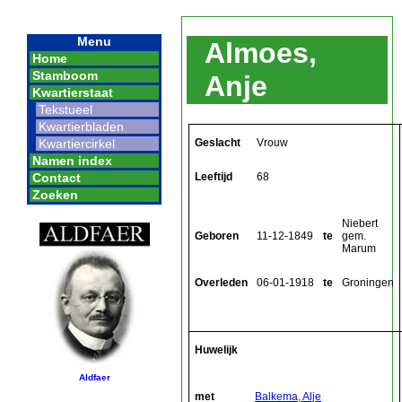
Menu
Almoes,
Home
Stamboom
Anje
Kwartierstaat
Tekstueel
Kwartierbladen
Geslacht
Vrouw
Kwartiercirkel
Namen index
Leeftijd
68
Contact
Zoeken
Niebert
Geboren
11-12-1849
te
gem.
Marum
Overleden
06-01-1918
te
Groningen
Huwelijk
Aldfaer
met
Balkema, Alje