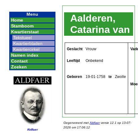
Menu
Aalderen,
Home
Stamboom
Catarina van
Kwartierstaat
Tekstueel
Kwartierbladen
Geslacht
Vrouw
Vad
Kwartiercirkel
Namen index
Leeftijd
Onbekend
Contact
Zoeken
Geboren
19-01-1758
te
Zwolle
Moe
Gegenereerd met
Aldfaer
versie 12.1 op 13-07-
2026 om 17:06:12
Aldfaer