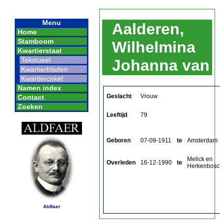
Menu
Aalderen,
Home
Stamboom
Wilhelmina
Kwartierstaat
Tekstueel
Johanna van
Kwartierbladen
Kwartiercirkel
Namen index
Geslacht
Vrouw
Contact
Zoeken
Leeftijd
79
Geboren
07-09-1911
te
Amsterdam
Melick en
Overleden
16-12-1990
te
Herkenbosc
Aldfaer