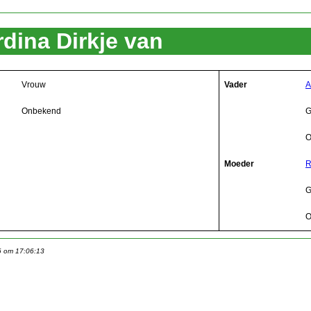
dina Dirkje van
Vrouw
Vader
A
Onbekend
G
O
Moeder
R
G
O
6 om 17:06:13