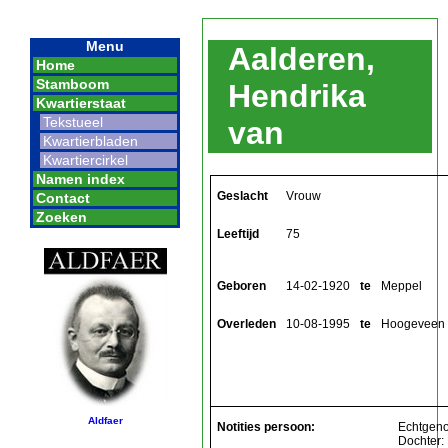
Menu
Aalderen,
Home
Stamboom
Hendrika
Kwartierstaat
Tekstueel
van
Kwartierbladen
Kwartiercirkel
Namen index
Geslacht
Vrouw
Contact
Zoeken
Leeftijd
75
Geboren
14-02-1920
te
Meppel
Overleden
10-08-1995
te
Hoogeveen
Aldfaer
Notities persoon:
Echtgeno
Dochter: