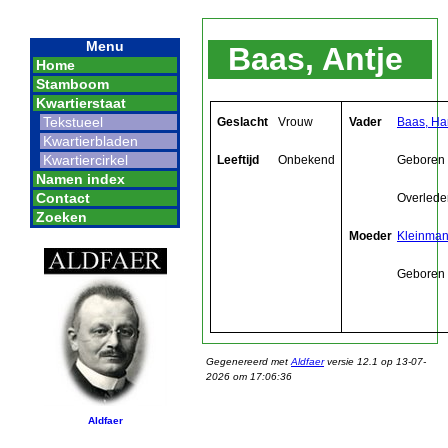
Menu
Baas, Antje
Home
Stamboom
Kwartierstaat
Tekstueel
Geslacht
Vrouw
Vader
Baas, H
Kwartierbladen
Kwartiercirkel
Leeftijd
Onbekend
Geboren
Namen index
Contact
Overlede
Zoeken
Moeder
Kleinman,
Geboren
Gegenereerd met
Aldfaer
versie 12.1 op 13-07-
2026 om 17:06:36
Aldfaer