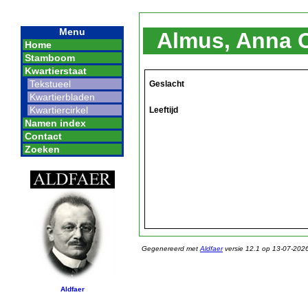
Menu
Almus, Anna C
Home
Stamboom
Kwartierstaat
Tekstueel
Geslacht
Kwartierbladen
Kwartiercirkel
Leeftijd
Namen index
Contact
Zoeken
Gegenereerd met
Aldfaer
versie 12.1 op 13-07-202
Aldfaer