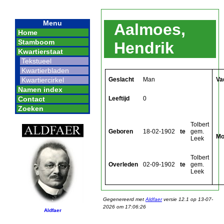
Menu
Aalmoes,
Home
Stamboom
Hendrik
Kwartierstaat
Tekstueel
Kwartierbladen
Geslacht
Man
Va
Kwartiercirkel
Namen index
Leeftijd
0
Contact
Zoeken
Tolbert
Geboren
18-02-1902
te
gem.
Mo
Leek
Tolbert
Overleden
02-09-1902
te
gem.
Leek
Gegenereerd met
Aldfaer
versie 12.1 op 13-07-
2026 om 17:06:26
Aldfaer