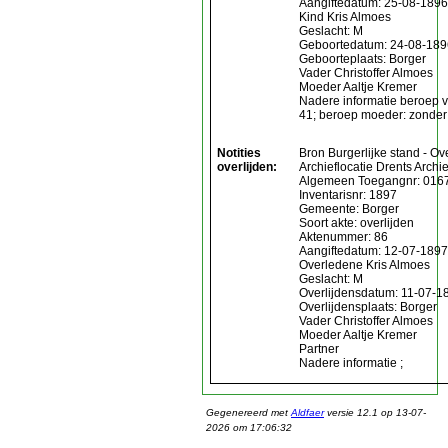
Aangiftedatum: 25-08-1896
Kind Kris Almoes
Geslacht: M
Geboortedatum: 24-08-189
Geboorteplaats: Borger
Vader Christoffer Almoes
Moeder Aaltje Kremer
Nadere informatie beroep va
41; beroep moeder: zonder
Notities
Bron Burgerlijke stand - Ov
overlijden:
Archieflocatie Drents Archie
Algemeen Toegangnr: 016
Inventarisnr: 1897
Gemeente: Borger
Soort akte: overlijden
Aktenummer: 86
Aangiftedatum: 12-07-1897
Overledene Kris Almoes
Geslacht: M
Overlijdensdatum: 11-07-1
Overlijdensplaats: Borger
Vader Christoffer Almoes
Moeder Aaltje Kremer
Partner
Nadere informatie ;
Gegenereerd met
Aldfaer
versie 12.1 op 13-07-
2026 om 17:06:32