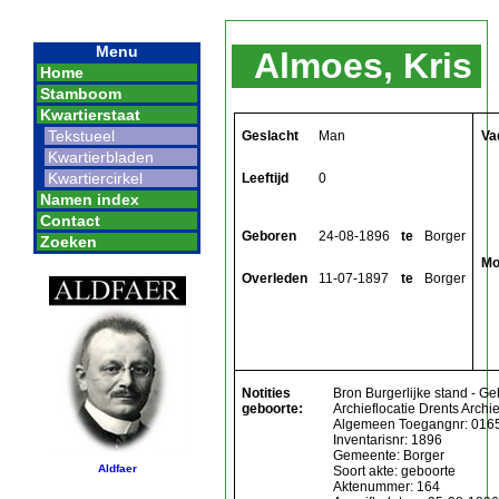
Menu
Almoes, Kris
Home
Stamboom
Kwartierstaat
Tekstueel
Geslacht
Man
Va
Kwartierbladen
Kwartiercirkel
Leeftijd
0
Namen index
Contact
Geboren
24-08-1896
te
Borger
Zoeken
Mo
Overleden
11-07-1897
te
Borger
Notities
Bron Burgerlijke stand - Ge
geboorte:
Archieflocatie Drents Archie
Algemeen Toegangnr: 016
Inventarisnr: 1896
Gemeente: Borger
Aldfaer
Soort akte: geboorte
Aktenummer: 164