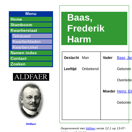
Menu
Baas,
Home
Stamboom
Frederik
Kwartierstaat
Tekstueel
Harm
Kwartierbladen
Kwartiercirkel
Namen index
Geslacht
Man
Vader
Baas, Ja
Contact
Zoeken
Leeftijd
Onbekend
Geboren
Overlede
Moeder
Heinz, E
Geboren
Aldfaer
Gegenereerd met
Aldfaer
versie 12.1 op 13-07-