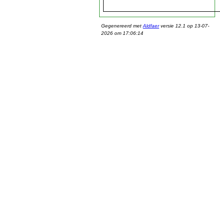
Gegenereerd met
Aldfaer
versie 12.1 op 13-07-
2026 om 17:06:14