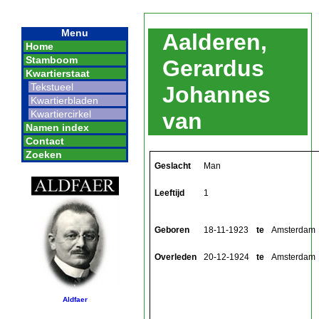
Menu
Aalderen,
Home
Stamboom
Gerardus
Kwartierstaat
Tekstueel
Johannes
Kwartierbladen
Kwartiercirkel
van
Namen index
Contact
Zoeken
Geslacht
Man
Leeftijd
1
Geboren
18-11-1923
te
Amsterdam
Overleden
20-12-1924
te
Amsterdam
Aldfaer