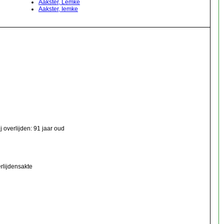
Aakster, Lemke
Aakster, Iemke
 overlijden: 91 jaar oud
rlijdensakte