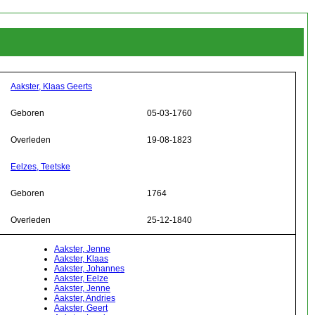
Aakster, Klaas Geerts
Geboren
05-03-1760
Overleden
19-08-1823
Eelzes, Teetske
Geboren
1764
Overleden
25-12-1840
Aakster, Jenne
Aakster, Klaas
Aakster, Johannes
Aakster, Eelze
Aakster, Jenne
Aakster, Andries
Aakster, Geert