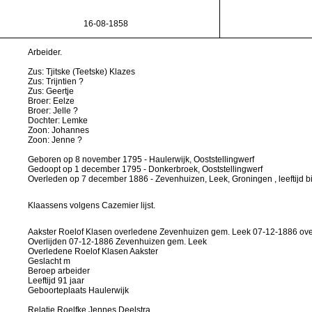
16-08-1858
Arbeider.
Zus: Tjitske (Teetske) Klazes
Zus: Trijntien ?
Zus: Geertje
Broer: Eelze
Broer: Jelle ?
Dochter: Lemke
Zoon: Johannes
Zoon: Jenne ?
Geboren op 8 november 1795 - Haulerwijk, Ooststellingwerf
Gedoopt op 1 december 1795 - Donkerbroek, Ooststellingwerf
Overleden op 7 december 1886 - Zevenhuizen, Leek, Groningen , leeftijd bij
Klaassens volgens Cazemier lijst.
Aakster Roelof Klasen overledene Zevenhuizen gem. Leek 07-12-1886 ove
Overlijden 07-12-1886 Zevenhuizen gem. Leek
Overledene Roelof Klasen Aakster
Geslacht m
Beroep arbeider
Leeftijd 91 jaar
Geboorteplaats Haulerwijk
Relatie Roelfke Jennes Deelstra