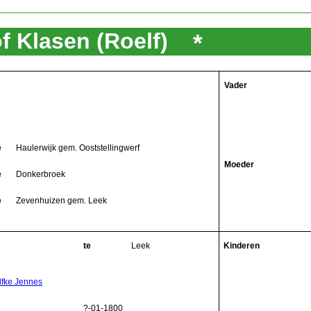
of Klasen (Roelf)
*
Vader
e
Haulerwijk gem. Ooststellingwerf
Moeder
e
Donkerbroek
e
Zevenhuizen gem. Leek
te
Leek
Kinderen
lfke Jennes
?-01-1800