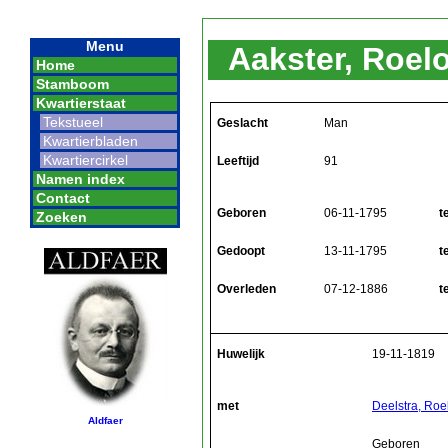
Menu
Aakster, Roel
Home
Stamboom
Kwartierstaat
Tekstueel
Geslacht
Man
Kwartierbladen
Kwartiercirkel
Leeftijd
91
Namen index
Contact
Geboren
06-11-1795
t
Zoeken
Gedoopt
13-11-1795
t
Overleden
07-12-1886
t
Huwelijk
19-11-1819
met
Deelstra, Roe
Aldfaer
Geboren