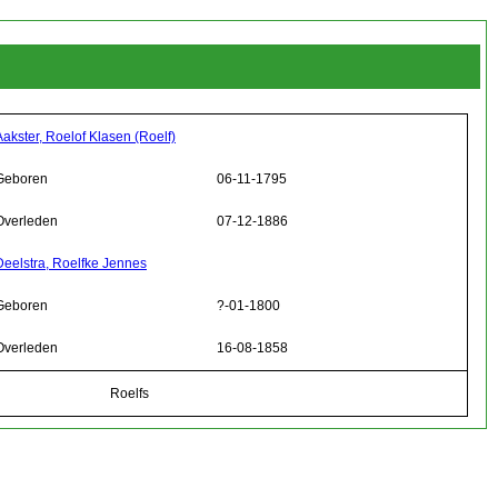
Aakster, Roelof Klasen (Roelf)
Geboren
06-11-1795
Overleden
07-12-1886
Deelstra, Roelfke Jennes
Geboren
?-01-1800
Overleden
16-08-1858
Roelfs