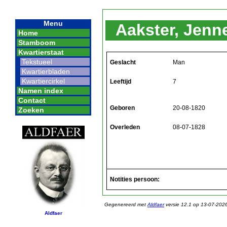
Menu
Aakster, Je
Home
Stamboom
Kwartierstaat
Tekstueel
Geslacht
Man
Kwartierbladen
Kwartiercirkel
Leeftijd
7
Namen index
Contact
Geboren
20-08-1820
Zoeken
Overleden
08-07-1828
Notities persoon:
Gegenereerd met
Aldfaer
versie 12.1 op 13-07-202
Aldfaer