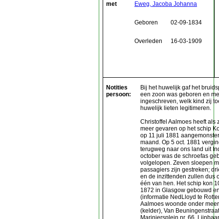
met
Eweg, Jacoba Johanna
Geboren
02-09-1834
Overleden
16-03-1909
Notities
Bij het huwelijk gaf het bruid
persoon:
een zoon was geboren en met
ingeschreven, welk kind zij 
huwelijk lieten legitimeren.
Christoffel Aalmoes heeft als
meer gevaren op het schip K
op 11 juli 1881 aangemonster
maand. Op 5 oct. 1881 verging
terugweg naar ons land uit In
october was de schroefas geb
volgelopen. Zeven sloepen 
passagiers zijn gestreken; dr
en de inzittenden zullen dus 
één van hen. Het schip kon 1
1872 in Glasgow gebouwd en v
(informatie NedLloyd te Rotte
Aalmoes woonde onder meer o
(kelder), Van Beuningenstraat 
Mariniersplein nr. 66, Lijnbaa