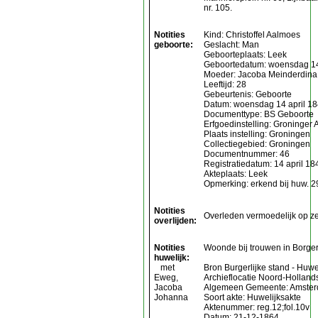
nr. 105.
Notities
Kind: Christoffel Aalmoes
geboorte:
Geslacht: Man
Geboorteplaats: Leek
Geboortedatum: woensdag 14
Moeder: Jacoba Meinderdin
Leeftijd: 28
Gebeurtenis: Geboorte
Datum: woensdag 14 april 1
Documenttype: BS Geboorte
Erfgoedinstelling: Groninger
Plaats instelling: Groningen
Collectiegebied: Groningen
Documentnummer: 46
Registratiedatum: 14 april 18
Akteplaats: Leek
Opmerking: erkend bij huw. 
Notities
Overleden vermoedelijk op ze
overlijden:
Notities
Woonde bij trouwen in Borger
huwelijk:
met
Bron Burgerlijke stand - Huwe
Eweg,
Archieflocatie Noord-Hollands
Jacoba
Algemeen Gemeente: Amste
Johanna
Soort akte: Huwelijksakte
Aktenummer: reg.12;fol.10v
Datum: 21-12-1864