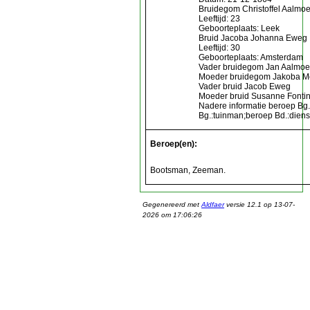
Bruidegom Christoffel Aalmo
Leeftijd: 23
Geboorteplaats: Leek
Bruid Jacoba Johanna Eweg
Leeftijd: 30
Geboorteplaats: Amsterdam
Vader bruidegom Jan Aalmoe
Moeder bruidegom Jakoba M
Vader bruid Jacob Eweg
Moeder bruid Susanne Fonti
Nadere informatie beroep Bg
Bg.:tuinman;beroep Bd.:diens
Beroep(en):
Bootsman, Zeeman.
Gegenereerd met
Aldfaer
versie 12.1 op 13-07-
2026 om 17:06:26