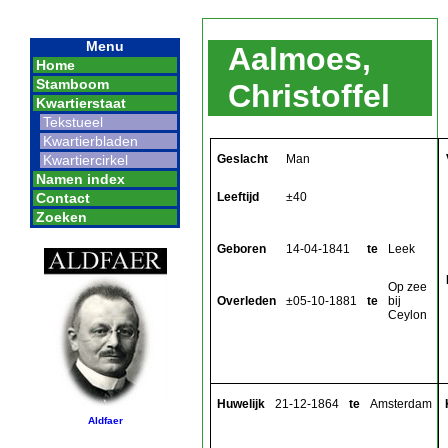
Menu
Aalmoes,
Home
Stamboom
Christoffel
Kwartierstaat
Tekstueel
Kwartierbladen
Geslacht
Man
Kwartiercirkel
Namen index
Leeftijd
±40
Contact
Zoeken
Geboren
14-04-1841
te
Leek
Op zee
Overleden
±05-10-1881
te
bij
Ceylon
Huwelijk
21-12-1864
te
Amsterdam
Aldfaer