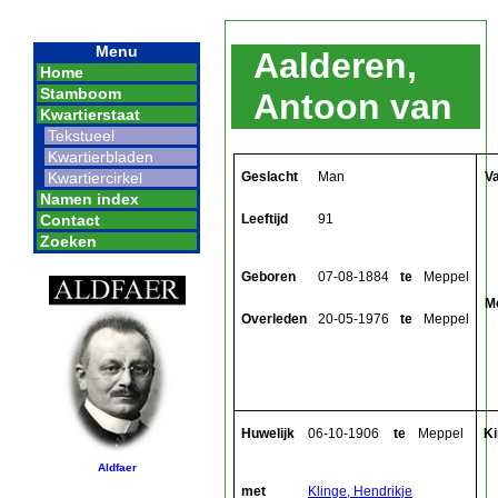
Menu
Aalderen,
Home
Stamboom
Antoon van
Kwartierstaat
Tekstueel
Kwartierbladen
Geslacht
Man
V
Kwartiercirkel
Namen index
Leeftijd
91
Contact
Zoeken
Geboren
07-08-1884
te
Meppel
M
Overleden
20-05-1976
te
Meppel
Huwelijk
06-10-1906
te
Meppel
Ki
Aldfaer
met
Klinge, Hendrikje