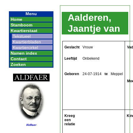
Menu
Aalderen,
Home
Stamboom
Jaantje van
Kwartierstaat
Tekstueel
Kwartierbladen
Geslacht
Vrouw
Vad
Kwartiercirkel
Namen index
Leeftijd
Onbekend
Contact
Zoeken
Geboren
24-07-1914
te
Meppel
Mo
Kreeg
Kin
een
relatie
Aldfaer