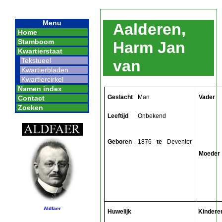
Menu
Aalderen,
Home
Stamboom
Harm Jan
Kwartierstaat
Tekstueel
van
Kwartierbladen
Kwartiercirkel
Namen index
Geslacht
Man
Vader
Contact
Zoeken
Leeftijd
Onbekend
Geboren
1876
te
Deventer
Moeder
Aldfaer
Huwelijk
Kindere