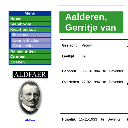
Menu
Aalderen,
Home
Stamboom
Gerritje van
Kwartierstaat
Tekstueel
Kwartierbladen
Geslacht
Vrouw
Kwartiercirkel
Namen index
Leeftijd
89
Contact
Zoeken
Geboren
06-10-1904
te
Deventer
Overleden
27-02-1994
te
Deventer
Huwelijk
15-11-1933
te
Deventer
Aldfaer