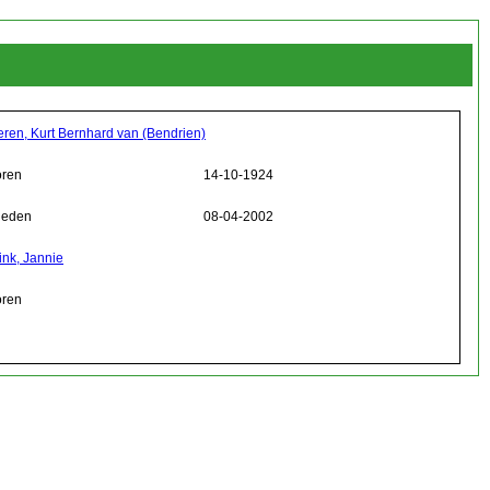
eren, Kurt Bernhard van (Bendrien)
ren
14-10-1924
leden
08-04-2002
ink, Jannie
ren