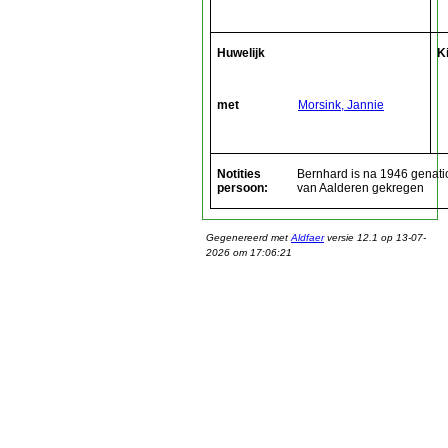
Huwelijk
K
met
Morsink, Jannie
Notities
Bernhard is na 1946 genati
persoon:
van Aalderen gekregen
Gegenereerd met
Aldfaer
versie 12.1 op 13-07-
2026 om 17:06:21