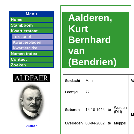
Menu
Aalderen,
Home
Stamboom
Kurt
Kwartierstaat
Tekstueel
Bernhard
Kwartierbladen
Kwartiercirkel
van
Namen index
(Bendrien)
Contact
Zoeken
Geslacht
Man
V
Leeftijd
77
Werden
Geboren
14-10-1924
te
(Dld)
M
Overleden
08-04-2002
te
Meppel
Aldfaer