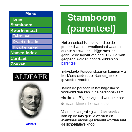
Menu
Stamboom
Home
Stamboom
(parenteel)
Kwartierstaat
Tekstueel
Kwartierbladen
Het parenteel is gebaseerd op de
proband van de kwartierstaat waar de
Kwartiercirkel
oudste stamvader is bijgezocht en
Namen index
gebruikt de layout van het CBG. Het kan
Contact
geopend worden door te klikken op
parenteel
Zoeken
Individuele Persoonskaarten kunnen via
het Menu onderdeel Namen_Index
gevonden worden.
Indien de persoon in het nageslacht
voorkomt dan kan in de persoonskaart
*
via de ster
genavigeerd worden naar
de naam binnen het parenteel.
Voor een vergroting van fotomateriaal
kan op de foto geklikt worden en
eventueel verder geschaald worden met
de licht-blauwe knop.
Aldfaer